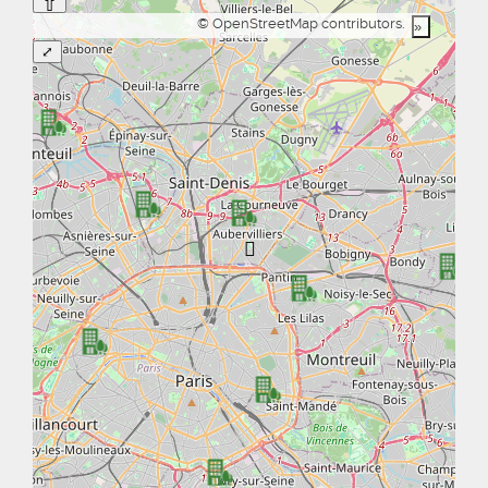
⇧
©
OpenStreetMap
contributors.
»
⤢